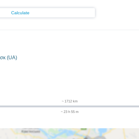
Calculate
σκ (UA)
m
~ 1712 km
~ 23 h 55 m