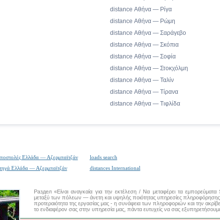
distance Αθήνα — Ρίγα
distance Αθήνα — Ρώμη
distance Αθήνα — Σαράγεβο
distance Αθήνα — Σκόπια
distance Αθήνα — Σοφία
distance Αθήνα — Στοκχόλμη
distance Αθήνα — Ταλίν
distance Αθήνα — Τίρανα
distance Αθήνα — Τιφλίδα
αποστολές Ελλάδα — Αζερμπαϊτζάν
loads search
τηγά Ελλάδα — Αζερμπαϊτζάν
distances International
Раздел «Είναι αναγκαία για την εκτέλεση / Να μεταφέρει τα εμπορεύμ
μεταξύ των πόλεων
— άνετη και υψηλής ποιότητας υπηρεσίες πληροφόρησης 
προτεραιότητα της εργασίας μας - η συνάφεια των πληροφοριών και την ακρίβ
το ενδιαφέρον σας στην υπηρεσία μας, πάντα ευτυχείς να σας εξυπηρετήσουμ