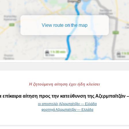
View route on the map
Η ζητούμενη αίτηση έχει ήδη κλείσει
α επίκαιρα αίτηση προς την κατεύθυνση της Αζερμπαϊτζάν
οι αποστολές Αζερμπαϊτζάν — Ελλάδα
φορτηγά Αζερμπαϊτζάν — Ελλάδα