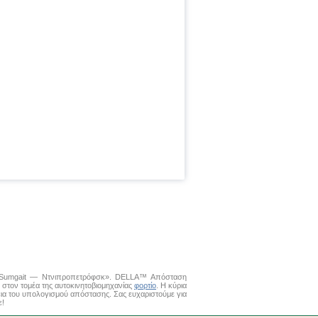
ατα Sumgait — Ντνιπροπετρόφσκ». DELLA™
Απόσταση
στον τομέα της αυτοκινητοβιομηχανίας
φορτίο
. Η κύρια
εια του υπολογισμού απόστασης. Σας ευχαριστούμε για
ε!