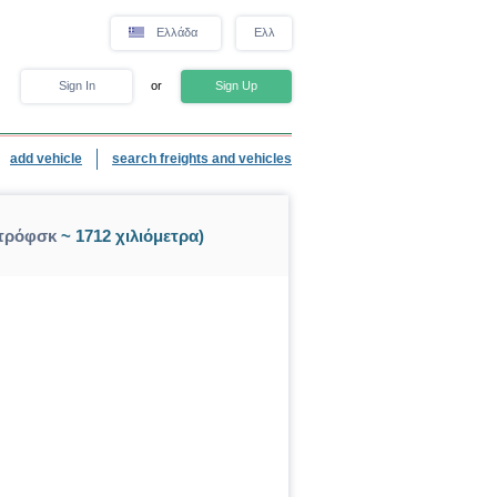
Ελλάδα
Eλλ
Sign In
or
Sign Up
add vehicle
search freights and vehicles
ετρόφσκ
~ 1712 χιλιόμετρα)