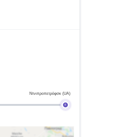
Ντνιπροπετρόφσκ (UA)
B