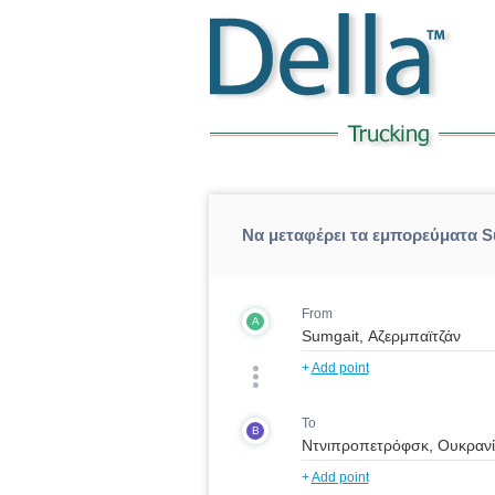
Να μεταφέρει τα εμπορεύματα 
From
A
+
Add point
To
B
+
Add point