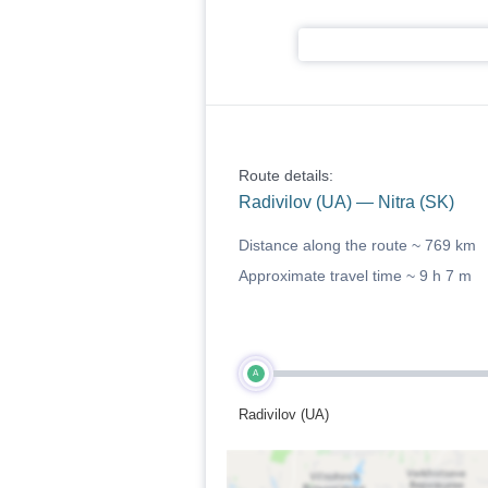
Route details:
Radivilov (UA) — Nitra (SK)
Distance along the route ~
769 km
Approximate travel time ~
9 h 7 m
A
Radivilov (UA)