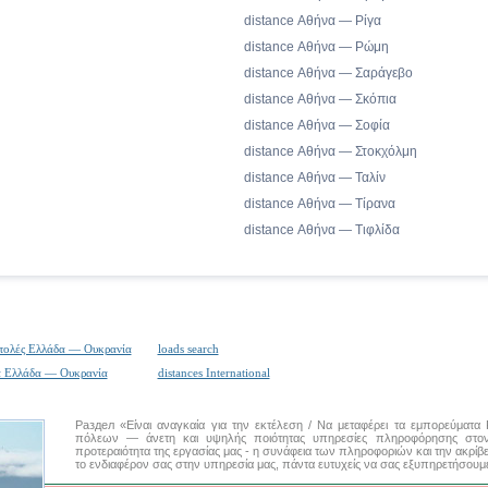
distance Αθήνα — Ρίγα
distance Αθήνα — Ρώμη
distance Αθήνα — Σαράγεβο
distance Αθήνα — Σκόπια
distance Αθήνα — Σοφία
distance Αθήνα — Στοκχόλμη
distance Αθήνα — Ταλίν
distance Αθήνα — Τίρανα
distance Αθήνα — Τιφλίδα
τολές Ελλάδα — Ουκρανία
loads search
ά Ελλάδα — Ουκρανία
distances International
Раздел «Είναι αναγκαία για την εκτέλεση / Να μεταφέρει τα εμπορεύματ
πόλεων
— άνετη και υψηλής ποιότητας υπηρεσίες πληροφόρησης στον 
προτεραιότητα της εργασίας μας - η συνάφεια των πληροφοριών και την ακρίβ
το ενδιαφέρον σας στην υπηρεσία μας, πάντα ευτυχείς να σας εξυπηρετήσουμ