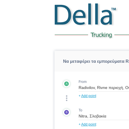
Να μεταφέρει τα εμπορεύματα Ra
From
A
+
Add point
To
B
+
Add point