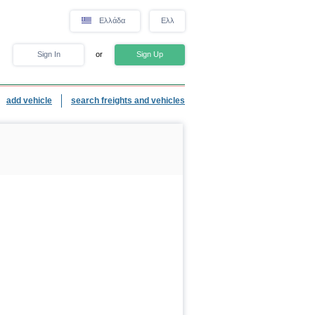
Ελλάδα
Eλλ
Sign In
or
Sign Up
add vehicle
search freights and vehicles