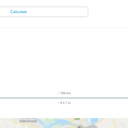
Calculate
~ 769 km
~ 9 h 7 m