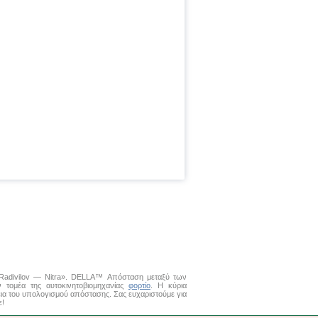
α Radivilov — Nitra». DELLA™
Απόσταση μεταξύ των
τομέα της αυτοκινητοβιομηχανίας
φορτίο
. Η κύρια
εια του υπολογισμού απόστασης. Σας ευχαριστούμε για
ε!