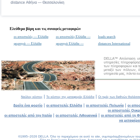
distance Αθήνα — Θεσσαλονίκη
Ελεύθερα βάρη και τις συναφείς μεταφορών
οι αποστολές — Ελλάδα
οι αποστολές Ελλάδα —
loads search
φορτηγά — Ελλάδα
φορτηγά Ελλάδα —
distances International
DELLA™
Απόσταση υ
υπηρεσίες πληροφόρηση
των πληροφοριών και τ
μεταξύ των πόλεων, ό
υπηρεσία μας, πάντα ευ
|
|
Ναύλος κόστος
Το κόστος της μεταφοράς Ελλάδα
Οι τιμές των διεθνών θαλάσ
|
|
|
βρείτε ένα φορτίο
οι αποστολές Ελλάδα
οι αποστολές Πολωνία
οι απο
οι αποστολές Ουκρ
|
|
οι αποστολές από την Ιταλία
οι αποστολές Λιθουανικά
οι αποστολές από τη Φ
να μεταφέρε
©1995–2026 DELLA. Όλο το περιεχόμενο σε αυτό το site, συμπεριλαμβανομένων του σχ
Όλα τα δικαιώματα διατηρούνται.
Αντιγραφή και η τοποθέτηση σε άλλα