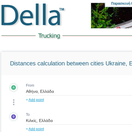
Παρασκευή
0
Distances calculation between cities Ukraine, 
From
A
+
Add point
To
B
+
Add point