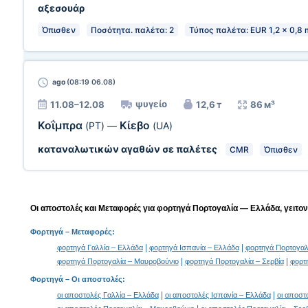
αξεσουάρ
Όπισθεν
Ποσότητα. παλέτα: 2
Τύπος παλέτα: EUR 1,2 x 0,8 
ago
(08:19 06.08)
ψυγείο
11.08–12.08
12,6 т
86 м³
Κοΐμπρα
Κίεβο
(PT)
—
(UA)
καταναλωτικών αγαθών σε παλέτες
CMR
Όπισθεν
Οι αποστολές και Μεταφορές για φορτηγά Πορτογαλία — Ελλάδα, γειτονι
Φορτηγά
– Μεταφορές:
|
|
φορτηγά Γαλλία – Ελλάδα
φορτηγά Ισπανία – Ελλάδα
φορτηγά Πορτογαλί
|
|
φορτηγά Πορτογαλία – Μαυροβούνιο
φορτηγά Πορτογαλία – Σερβία
φορτ
Φορτηγά –
Οι αποστολές
:
|
|
οι αποστολές Γαλλία – Ελλάδα
οι αποστολές Ισπανία – Ελλάδα
οι αποστ