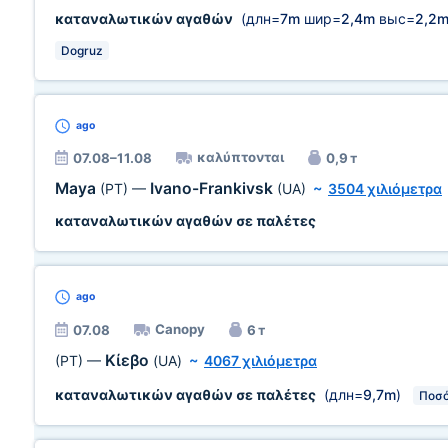
καταναλωτικών αγαθών
(длн=
7m
шир=
2,4m
выс=
2,2
Dogruz
ago
καλύπτονται
07.08–11.08
0,9 т
Maya
Ivano-Frankivsk
(PT)
—
(UA)
~
3504 χιλιόμετρα
καταναλωτικών αγαθών σε παλέτες
ago
Canopy
07.08
6 т
Κίεβο
(PT)
—
(UA)
~
4067 χιλιόμετρα
καταναλωτικών αγαθών σε παλέτες
(длн=
9,7m
)
Ποσό