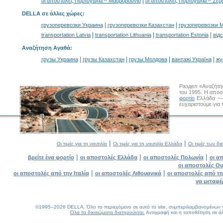
|
οι αποστολές Πορτογαλία – Μαυροβούνιο
οι αποστολές Πορτογαλία – Σερ
DELLA σε άλλες χώρες
:
|
|
грузоперевозки Украина
грузоперевозки Казахстан
грузоперевозки 
|
|
|
transportation Latvia
transportation Lithuania
transportation Estonia
від
Αναζήτηση Αγαθά
:
|
|
|
|
грузы Украина
грузы Казахстан
грузы Молдова
вантажі Україна
жү
Раздел «Αναζήτη
του 1995. Η αποσ
φορτίο
Ελλάδα — Ε
ευχαριστούμε για 
|
|
Οι τιμές για τη ναυτιλία
Οι τιμές για τη ναυτιλία Ελλάδα
Οι τιμές των δ
|
|
|
βρείτε ένα φορτίο
οι αποστολές Ελλάδα
οι αποστολές Πολωνία
οι α
οι αποστολές Ου
|
|
οι αποστολές από την Ιταλία
οι αποστολές Λιθουανικά
οι αποστολές από τη
να μεταφέ
©1995–2026 DELLA. Όλο το περιεχόμενο σε αυτό το site, συμπεριλαμβανομένων του
Όλα τα δικαιώματα διατηρούνται.
Αντιγραφή και η τοποθέτηση σε άλ
0.24(aws3)