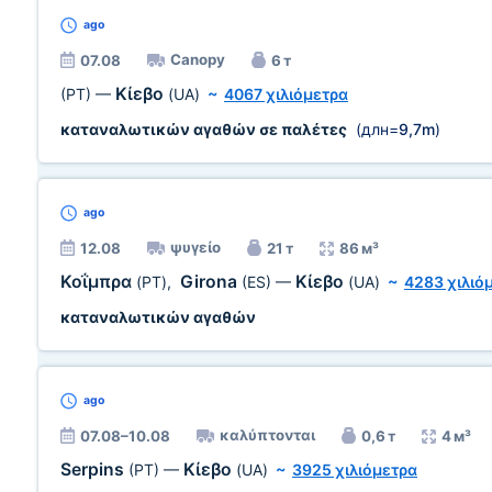
ago
Canopy
07.08
6 т
Κίεβο
(PT)
—
(UA)
~
4067 χιλιόμετρα
καταναλωτικών αγαθών σε παλέτες
(длн=
9,7m
)
ago
ψυγείο
12.08
21 т
86 м³
Κοΐμπρα
Girona
Κίεβο
(PT)
,
(ES)
—
(UA)
~
4283 χιλιό
καταναλωτικών αγαθών
ago
καλύπτονται
07.08–10.08
0,6 т
4 м³
Serpins
Κίεβο
(PT)
—
(UA)
~
3925 χιλιόμετρα