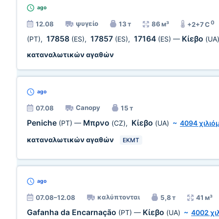
ago
0
ψυγείο
12.08
13 т
86 м³
+2+7 C
17858
17857
17164
Κίεβο
(PT)
,
(ES)
,
(ES)
,
(ES)
—
(UA
καταναλωτικών αγαθών
ago
Canopy
07.08
15 т
Peniche
Μπρνο
Κίεβο
(PT)
—
(CZ)
,
(UA)
~
4094 χιλιό
καταναλωτικών αγαθών
EKMT
ago
καλύπτονται
07.08–12.08
5,8 т
41 м³
Gafanha da Encarnação
Κίεβο
(PT)
—
(UA)
~
4002 χι