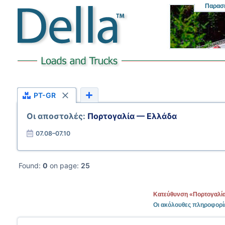
Παρασ
PT-GR
Οι αποστολές:
Πορτογαλία — Ελλάδα
07.08–07.10
Found:
0
on page:
25
Κατεύθυνση «Πορτογαλία
Οι ακόλουθες πληροφορί