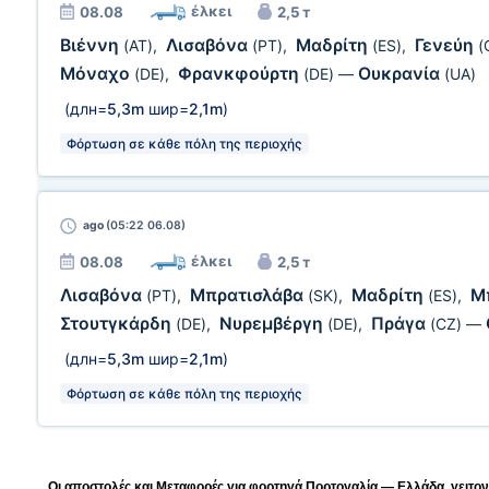
έλκει
08.08
2,5 т
Βιέννη
Λισαβόνα
Μαδρίτη
Γενεύη
(AT)
,
(PT)
,
(ES)
,
(
Μόναχο
Φρανκφούρτη
Ουκρανία
(DE)
,
(DE)
—
(UA)
(длн=
5,3m
шир=
2,1m
)
Φόρτωση σε κάθε πόλη της περιοχής
ago
(05:22 06.08)
έλκει
08.08
2,5 т
Λισαβόνα
Μπρατισλάβα
Μαδρίτη
Μ
(PT)
,
(SK)
,
(ES)
,
Στουτγκάρδη
Νυρεμβέργη
Πράγα
(DE)
,
(DE)
,
(CZ)
—
(длн=
5,3m
шир=
2,1m
)
Φόρτωση σε κάθε πόλη της περιοχής
Οι αποστολές και Μεταφορές για φορτηγά Πορτογαλία — Ελλάδα, γειτονι