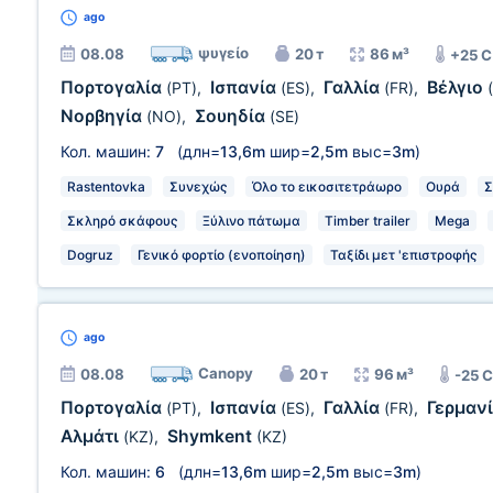
ago
ψυγείο
08.08
20 т
86 м³
+25 
Πορτογαλία
Ισπανία
Γαλλία
Βέλγιο
(PT)
,
(ES)
,
(FR)
,
Νορβηγία
Σουηδία
(NO)
,
(SE)
Кол. машин:
7
(длн=
13,6m
шир=
2,5m
выс=
3m
)
Rastentovka
Συνεχώς
Όλο το εικοσιτετράωρο
Ουρά
Σ
Σκληρό σκάφους
Ξύλινο πάτωμα
Timber trailer
Mega
Dogruz
Γενικό φορτίο (ενοποίηση)
Ταξίδι μετ 'επιστροφής
ago
Canopy
08.08
20 т
96 м³
-25 
Πορτογαλία
Ισπανία
Γαλλία
Γερμαν
(PT)
,
(ES)
,
(FR)
,
Αλμάτι
Shymkent
(KZ)
,
(KZ)
Кол. машин:
6
(длн=
13,6m
шир=
2,5m
выс=
3m
)