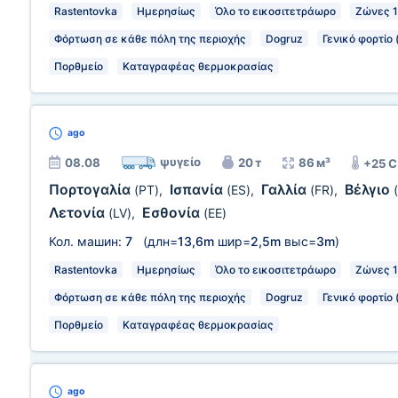
Rastentovka
Ημερησίως
Όλο το εικοσιτετράωρο
Ζώνες 
Φόρτωση σε κάθε πόλη της περιοχής
Dogruz
Γενικό φορτίο
Πορθμείο
Καταγραφέας θερμοκρασίας
ago
ψυγείο
08.08
20 т
86 м³
+25 
Πορτογαλία
Ισπανία
Γαλλία
Βέλγιο
(PT)
,
(ES)
,
(FR)
,
Λετονία
Εσθονία
(LV)
,
(EE)
Кол. машин:
7
(длн=
13,6m
шир=
2,5m
выс=
3m
)
Rastentovka
Ημερησίως
Όλο το εικοσιτετράωρο
Ζώνες 
Φόρτωση σε κάθε πόλη της περιοχής
Dogruz
Γενικό φορτίο
Πορθμείο
Καταγραφέας θερμοκρασίας
ago