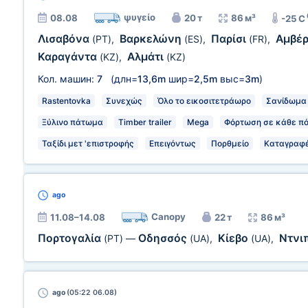
ψυγείο
08.08
20 т
86 м³
-25 C
Λισαβόνα
Βαρκελώνη
Παρίσι
Αμβέ
(PT)
,
(ES)
,
(FR)
,
Καραγάντα
Αλμάτι
(KZ)
,
(KZ)
Кол. машин:
7
(длн=
13,6m
шир=
2,5m
выс=
3m
)
Rastentovka
Συνεχώς
Όλο το εικοσιτετράωρο
Σανίδωμα
Ξύλινο πάτωμα
Timber trailer
Mega
Φόρτωση σε κάθε πό
Ταξίδι μετ 'επιστροφής
Επειγόντως
Πορθμείο
Καταγραφέ
ago
Canopy
11.08–14.08
22 т
86 м³
Πορτογαλία
Οδησσός
Κίεβο
Ντνι
(PT)
—
(UA)
,
(UA)
,
ago
(05:22 06.08)