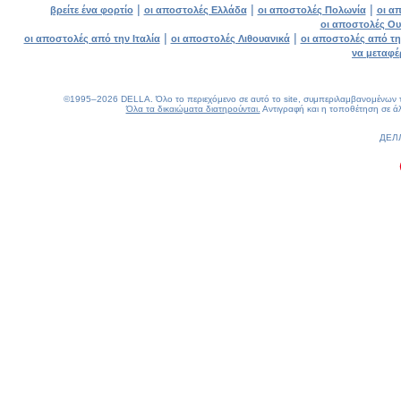
|
|
|
βρείτε ένα φορτίο
οι αποστολές Ελλάδα
οι αποστολές Πολωνία
οι α
οι αποστολές Ου
|
|
οι αποστολές από την Ιταλία
οι αποστολές Λιθουανικά
οι αποστολές από τη
να μεταφέ
©1995–2026 DELLA. Όλο το περιεχόμενο σε αυτό το site, συμπεριλαμβανομένων του
Όλα τα δικαιώματα διατηρούνται.
Αντιγραφή και η τοποθέτηση σε άλ
0.22(aws4)
080826-08:25:01
ДЕЛ